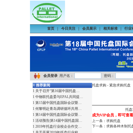
首页
|
今日关注
|
会员展示
|
相关标准
|
行业
会员登录
用户名：
密码：
R
推荐新闻
托盘求购
- 紧急求购托盘
1
关于召开“第16届中国托盘…
1
中物联托盘委与EPAL共同提…
1
第15届中国托盘国际会议暨…
1
何黎明赴青岛调研循环共用…
托盘
1
第14届中国托盘国际会议暨…
成为VIP会员，即可查看详
1
活动预告|第14届中国托盘国…
上一条：
求购托盘
下一条：
求购各种木制托
1
2019年托盘行业校企合作交…
1
关于开展2019年托盘行业校…