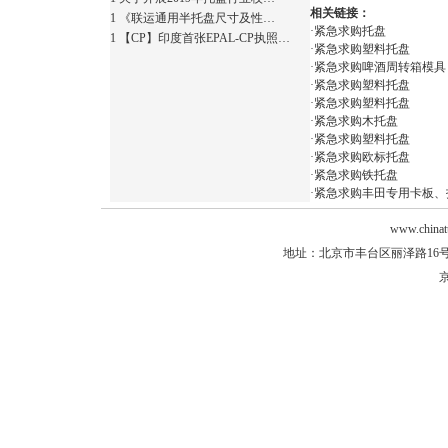
相关链接：
1
《联运通用半托盘尺寸及性…
·
紧急求购托盘
1
【CP】印度首张EPAL-CP执照…
·
紧急求购塑料托盘
·
紧急求购啤酒周转箱模具
·
紧急求购塑料托盘
·
紧急求购塑料托盘
·
紧急求购木托盘
·
紧急求购塑料托盘
·
紧急求购欧标托盘
·
紧急求购铁托盘
·
紧急求购丰田专用卡板、
www.chinat
地址：北京市丰台区丽泽路16号院2
京