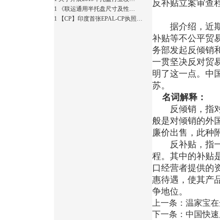
反补贴立案审查
1
《联运通用半托盘尺寸及性…
1
【CP】印度首张EPAL-CP执照…
据介绍，近期，
补贴等不公平贸
务部发起反倾销
一贯坚决反对贸
明了这一点。中
苏。
名词解释：
反倾销，指对外
般是对倾销的外
廉价出售，此种附
反补贴，指一国
程。其中的补贴
口经营者提供的
惠待遇，使其产
争地位。
上一条：
温家宝在
下一条：
中国快速