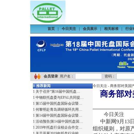
首页
|
今日关注
|
会员展示
|
相关标准
|
行业
会员登录
用户名：
密码：
R
推荐新闻
今日关注
- 商务部对美
1
关于召开“第16届中国托盘…
商务部对
1
中物联托盘委与EPAL共同提…
1
第15届中国托盘国际会议暨…
1
何黎明赴青岛调研循环共用…
今日关注 加入
1
第14届中国托盘国际会议暨…
中新网9月13
1
活动预告|第14届中国托盘国…
1
2019年托盘行业校企合作交…
组织规则，对原
1
关于开展2019年托盘行业校…