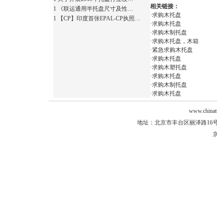
相关链接：
1
《联运通用半托盘尺寸及性…
·
求购木托盘
1
【CP】印度首张EPAL-CP执照…
·
求购木托盘
·
求购木制托盘
·
求购木托盘，木箱
·
紧急求购木托盘
·
求购木托盘
·
求购木塑托盘
·
求购木托盘
·
求购木制托盘
·
求购木托盘
www.chinat
地址：北京市丰台区丽泽路16号院2
京