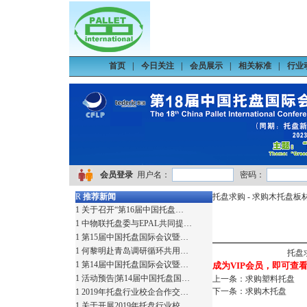
首页
|
今日关注
|
会员展示
|
相关标准
|
行业
会员登录
用户名：
密码：
R
推荐新闻
托盘求购
- 求购木托盘板
1
关于召开“第16届中国托盘…
1
中物联托盘委与EPAL共同提…
1
第15届中国托盘国际会议暨…
1
何黎明赴青岛调研循环共用…
托盘求
1
第14届中国托盘国际会议暨…
成为VIP会员，即可查看详
1
活动预告|第14届中国托盘国…
上一条：
求购塑料托盘
下一条：
求购木托盘
1
2019年托盘行业校企合作交…
1
关于开展2019年托盘行业校…